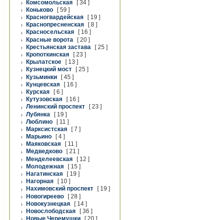
Комсомольская
[ 34 ]
Коньково
[ 59 ]
Красногвардейская
[ 19 ]
Краснопресненская
[ 8 ]
Красносельская
[ 16 ]
Красные ворота
[ 20 ]
Крестьянская застава
[ 25 ]
Кропоткинская
[ 23 ]
Крылатское
[ 13 ]
Кузнецкий мост
[ 25 ]
Кузьминки
[ 45 ]
Кунцевская
[ 16 ]
Курская
[ 6 ]
Кутузовская
[ 16 ]
Ленинский проспект
[ 23 ]
Лубянка
[ 19 ]
Люблино
[ 11 ]
Марксистская
[ 7 ]
Марьино
[ 4 ]
Маяковская
[ 11 ]
Медведково
[ 21 ]
Менделеевская
[ 12 ]
Молодежная
[ 15 ]
Нагатинская
[ 19 ]
Нагорная
[ 10 ]
Нахимовский проспект
[ 19 ]
Новогиреево
[ 28 ]
Новокузнецкая
[ 14 ]
Новослободская
[ 36 ]
Новые Черемушки
[ 20 ]