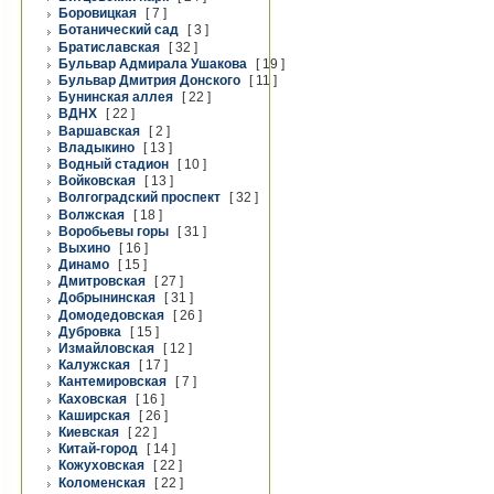
Боровицкая
[ 7 ]
Ботанический сад
[ 3 ]
Братиславская
[ 32 ]
Бульвар Адмирала Ушакова
[ 19 ]
Бульвар Дмитрия Донского
[ 11 ]
Бунинская аллея
[ 22 ]
ВДНХ
[ 22 ]
Варшавская
[ 2 ]
Владыкино
[ 13 ]
Водный стадион
[ 10 ]
Войковская
[ 13 ]
Волгоградский проспект
[ 32 ]
Волжская
[ 18 ]
Воробьевы горы
[ 31 ]
Выхино
[ 16 ]
Динамо
[ 15 ]
Дмитровская
[ 27 ]
Добрынинская
[ 31 ]
Домодедовская
[ 26 ]
Дубровка
[ 15 ]
Измайловская
[ 12 ]
Калужская
[ 17 ]
Кантемировская
[ 7 ]
Каховская
[ 16 ]
Каширская
[ 26 ]
Киевская
[ 22 ]
Китай-город
[ 14 ]
Кожуховская
[ 22 ]
Коломенская
[ 22 ]