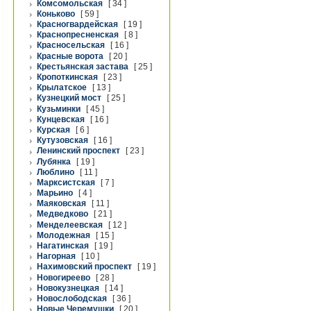
Комсомольская
[ 34 ]
Коньково
[ 59 ]
Красногвардейская
[ 19 ]
Краснопресненская
[ 8 ]
Красносельская
[ 16 ]
Красные ворота
[ 20 ]
Крестьянская застава
[ 25 ]
Кропоткинская
[ 23 ]
Крылатское
[ 13 ]
Кузнецкий мост
[ 25 ]
Кузьминки
[ 45 ]
Кунцевская
[ 16 ]
Курская
[ 6 ]
Кутузовская
[ 16 ]
Ленинский проспект
[ 23 ]
Лубянка
[ 19 ]
Люблино
[ 11 ]
Марксистская
[ 7 ]
Марьино
[ 4 ]
Маяковская
[ 11 ]
Медведково
[ 21 ]
Менделеевская
[ 12 ]
Молодежная
[ 15 ]
Нагатинская
[ 19 ]
Нагорная
[ 10 ]
Нахимовский проспект
[ 19 ]
Новогиреево
[ 28 ]
Новокузнецкая
[ 14 ]
Новослободская
[ 36 ]
Новые Черемушки
[ 20 ]