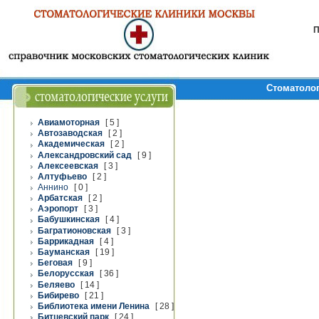
П
Стоматолог
Авиамоторная
[ 5 ]
Автозаводская
[ 2 ]
Академическая
[ 2 ]
Александровский сад
[ 9 ]
Алексеевская
[ 3 ]
Алтуфьево
[ 2 ]
Аннино
[ 0 ]
Арбатская
[ 2 ]
Аэропорт
[ 3 ]
Бабушкинская
[ 4 ]
Багратионовская
[ 3 ]
Баррикадная
[ 4 ]
Бауманская
[ 19 ]
Беговая
[ 9 ]
Белорусская
[ 36 ]
Беляево
[ 14 ]
Бибирево
[ 21 ]
Библиотека имени Ленина
[ 28 ]
Битцевский парк
[ 24 ]