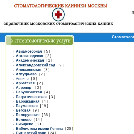
П
Стоматолог
Авиамоторная
[ 5 ]
Автозаводская
[ 2 ]
Академическая
[ 2 ]
Александровский сад
[ 9 ]
Алексеевская
[ 3 ]
Алтуфьево
[ 2 ]
Аннино
[ 0 ]
Арбатская
[ 2 ]
Аэропорт
[ 3 ]
Бабушкинская
[ 4 ]
Багратионовская
[ 3 ]
Баррикадная
[ 4 ]
Бауманская
[ 19 ]
Беговая
[ 9 ]
Белорусская
[ 36 ]
Беляево
[ 14 ]
Бибирево
[ 21 ]
Библиотека имени Ленина
[ 28 ]
Битцевский парк
[ 24 ]