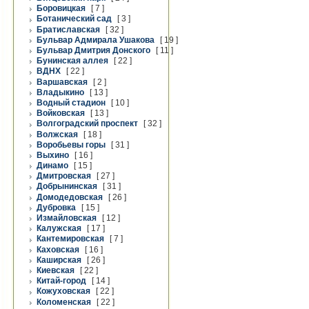
Боровицкая
[ 7 ]
Ботанический сад
[ 3 ]
Братиславская
[ 32 ]
Бульвар Адмирала Ушакова
[ 19 ]
Бульвар Дмитрия Донского
[ 11 ]
Бунинская аллея
[ 22 ]
ВДНХ
[ 22 ]
Варшавская
[ 2 ]
Владыкино
[ 13 ]
Водный стадион
[ 10 ]
Войковская
[ 13 ]
Волгоградский проспект
[ 32 ]
Волжская
[ 18 ]
Воробьевы горы
[ 31 ]
Выхино
[ 16 ]
Динамо
[ 15 ]
Дмитровская
[ 27 ]
Добрынинская
[ 31 ]
Домодедовская
[ 26 ]
Дубровка
[ 15 ]
Измайловская
[ 12 ]
Калужская
[ 17 ]
Кантемировская
[ 7 ]
Каховская
[ 16 ]
Каширская
[ 26 ]
Киевская
[ 22 ]
Китай-город
[ 14 ]
Кожуховская
[ 22 ]
Коломенская
[ 22 ]