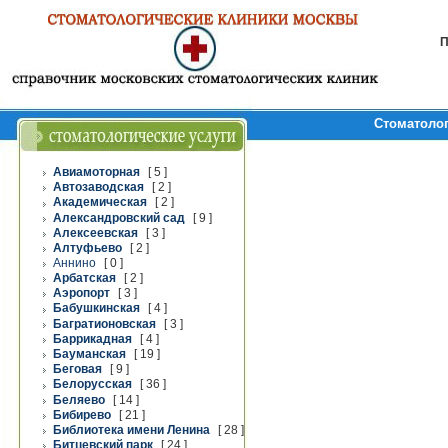
П
Стоматолог
Авиамоторная
[ 5 ]
Автозаводская
[ 2 ]
Академическая
[ 2 ]
Александровский сад
[ 9 ]
Алексеевская
[ 3 ]
Алтуфьево
[ 2 ]
Аннино
[ 0 ]
Арбатская
[ 2 ]
Аэропорт
[ 3 ]
Бабушкинская
[ 4 ]
Багратионовская
[ 3 ]
Баррикадная
[ 4 ]
Бауманская
[ 19 ]
Беговая
[ 9 ]
Белорусская
[ 36 ]
Беляево
[ 14 ]
Бибирево
[ 21 ]
Библиотека имени Ленина
[ 28 ]
Битцевский парк
[ 24 ]