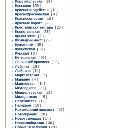
Комсомольская
[ 34 ]
Коньково
[ 59 ]
Красногвардейская
[ 19 ]
Краснопресненская
[ 8 ]
Красносельская
[ 16 ]
Красные ворота
[ 20 ]
Крестьянская застава
[ 25 ]
Кропоткинская
[ 23 ]
Крылатское
[ 13 ]
Кузнецкий мост
[ 25 ]
Кузьминки
[ 45 ]
Кунцевская
[ 16 ]
Курская
[ 6 ]
Кутузовская
[ 16 ]
Ленинский проспект
[ 23 ]
Лубянка
[ 19 ]
Люблино
[ 11 ]
Марксистская
[ 7 ]
Марьино
[ 4 ]
Маяковская
[ 11 ]
Медведково
[ 21 ]
Менделеевская
[ 12 ]
Молодежная
[ 15 ]
Нагатинская
[ 19 ]
Нагорная
[ 10 ]
Нахимовский проспект
[ 19 ]
Новогиреево
[ 28 ]
Новокузнецкая
[ 14 ]
Новослободская
[ 36 ]
Новые Черемушки
[ 20 ]