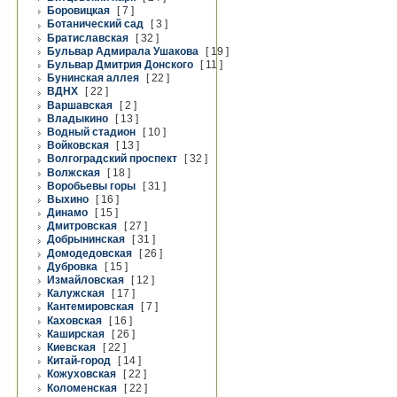
Боровицкая
[ 7 ]
Ботанический сад
[ 3 ]
Братиславская
[ 32 ]
Бульвар Адмирала Ушакова
[ 19 ]
Бульвар Дмитрия Донского
[ 11 ]
Бунинская аллея
[ 22 ]
ВДНХ
[ 22 ]
Варшавская
[ 2 ]
Владыкино
[ 13 ]
Водный стадион
[ 10 ]
Войковская
[ 13 ]
Волгоградский проспект
[ 32 ]
Волжская
[ 18 ]
Воробьевы горы
[ 31 ]
Выхино
[ 16 ]
Динамо
[ 15 ]
Дмитровская
[ 27 ]
Добрынинская
[ 31 ]
Домодедовская
[ 26 ]
Дубровка
[ 15 ]
Измайловская
[ 12 ]
Калужская
[ 17 ]
Кантемировская
[ 7 ]
Каховская
[ 16 ]
Каширская
[ 26 ]
Киевская
[ 22 ]
Китай-город
[ 14 ]
Кожуховская
[ 22 ]
Коломенская
[ 22 ]