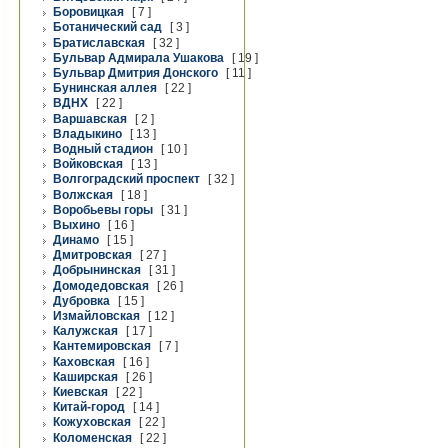
Боровицкая
[ 7 ]
Ботанический сад
[ 3 ]
Братиславская
[ 32 ]
Бульвар Адмирала Ушакова
[ 19 ]
Бульвар Дмитрия Донского
[ 11 ]
Бунинская аллея
[ 22 ]
ВДНХ
[ 22 ]
Варшавская
[ 2 ]
Владыкино
[ 13 ]
Водный стадион
[ 10 ]
Войковская
[ 13 ]
Волгоградский проспект
[ 32 ]
Волжская
[ 18 ]
Воробьевы горы
[ 31 ]
Выхино
[ 16 ]
Динамо
[ 15 ]
Дмитровская
[ 27 ]
Добрынинская
[ 31 ]
Домодедовская
[ 26 ]
Дубровка
[ 15 ]
Измайловская
[ 12 ]
Калужская
[ 17 ]
Кантемировская
[ 7 ]
Каховская
[ 16 ]
Каширская
[ 26 ]
Киевская
[ 22 ]
Китай-город
[ 14 ]
Кожуховская
[ 22 ]
Коломенская
[ 22 ]