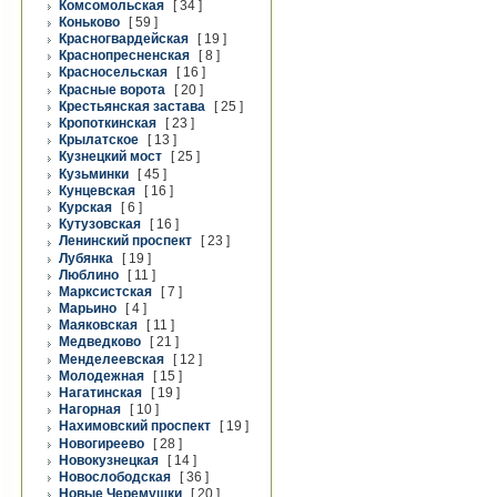
Комсомольская
[ 34 ]
Коньково
[ 59 ]
Красногвардейская
[ 19 ]
Краснопресненская
[ 8 ]
Красносельская
[ 16 ]
Красные ворота
[ 20 ]
Крестьянская застава
[ 25 ]
Кропоткинская
[ 23 ]
Крылатское
[ 13 ]
Кузнецкий мост
[ 25 ]
Кузьминки
[ 45 ]
Кунцевская
[ 16 ]
Курская
[ 6 ]
Кутузовская
[ 16 ]
Ленинский проспект
[ 23 ]
Лубянка
[ 19 ]
Люблино
[ 11 ]
Марксистская
[ 7 ]
Марьино
[ 4 ]
Маяковская
[ 11 ]
Медведково
[ 21 ]
Менделеевская
[ 12 ]
Молодежная
[ 15 ]
Нагатинская
[ 19 ]
Нагорная
[ 10 ]
Нахимовский проспект
[ 19 ]
Новогиреево
[ 28 ]
Новокузнецкая
[ 14 ]
Новослободская
[ 36 ]
Новые Черемушки
[ 20 ]