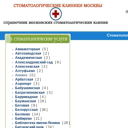
П
Стоматолог
Авиамоторная
[ 5 ]
Автозаводская
[ 2 ]
Академическая
[ 2 ]
Александровский сад
[ 9 ]
Алексеевская
[ 3 ]
Алтуфьево
[ 2 ]
Аннино
[ 0 ]
Арбатская
[ 2 ]
Аэропорт
[ 3 ]
Бабушкинская
[ 4 ]
Багратионовская
[ 3 ]
Баррикадная
[ 4 ]
Бауманская
[ 19 ]
Беговая
[ 9 ]
Белорусская
[ 36 ]
Беляево
[ 14 ]
Бибирево
[ 21 ]
Библиотека имени Ленина
[ 28 ]
Битцевский парк
[ 24 ]