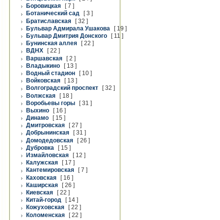
Боровицкая
[ 7 ]
Ботанический сад
[ 3 ]
Братиславская
[ 32 ]
Бульвар Адмирала Ушакова
[ 19 ]
Бульвар Дмитрия Донского
[ 11 ]
Бунинская аллея
[ 22 ]
ВДНХ
[ 22 ]
Варшавская
[ 2 ]
Владыкино
[ 13 ]
Водный стадион
[ 10 ]
Войковская
[ 13 ]
Волгоградский проспект
[ 32 ]
Волжская
[ 18 ]
Воробьевы горы
[ 31 ]
Выхино
[ 16 ]
Динамо
[ 15 ]
Дмитровская
[ 27 ]
Добрынинская
[ 31 ]
Домодедовская
[ 26 ]
Дубровка
[ 15 ]
Измайловская
[ 12 ]
Калужская
[ 17 ]
Кантемировская
[ 7 ]
Каховская
[ 16 ]
Каширская
[ 26 ]
Киевская
[ 22 ]
Китай-город
[ 14 ]
Кожуховская
[ 22 ]
Коломенская
[ 22 ]