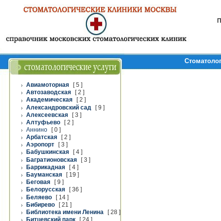
П
Стоматолог
Авиамоторная
[ 5 ]
Автозаводская
[ 2 ]
Академическая
[ 2 ]
Александровский сад
[ 9 ]
Алексеевская
[ 3 ]
Алтуфьево
[ 2 ]
Аннино
[ 0 ]
Арбатская
[ 2 ]
Аэропорт
[ 3 ]
Бабушкинская
[ 4 ]
Багратионовская
[ 3 ]
Баррикадная
[ 4 ]
Бауманская
[ 19 ]
Беговая
[ 9 ]
Белорусская
[ 36 ]
Беляево
[ 14 ]
Бибирево
[ 21 ]
Библиотека имени Ленина
[ 28 ]
Битцевский парк
[ 24 ]